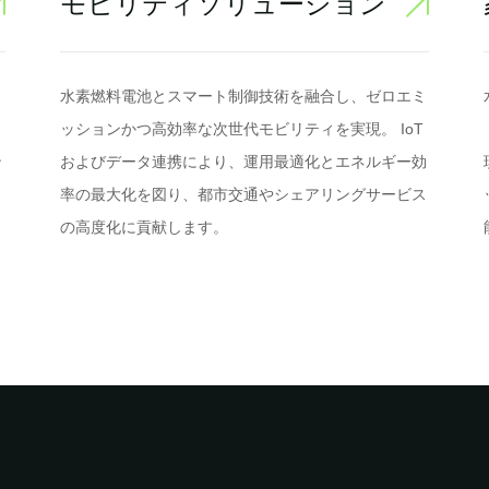
モビリティソリューション
、
水素燃料電池とスマート制御技術を融合し、ゼロエミ
ッションかつ高効率な次世代モビリティを実現。 IoT
ン
およびデータ連携により、運用最適化とエネルギー効
。
率の最大化を図り、都市交通やシェアリングサービス
の高度化に貢献します。