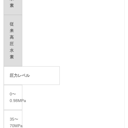
素
従
来
高
圧
水
素
圧力レベル
0〜
0.98MPa
35〜
70MPa