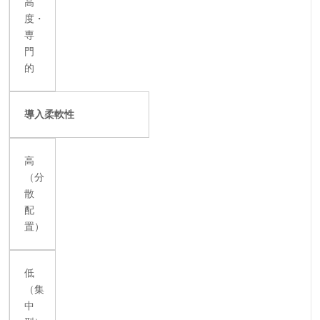
高
度・
専
門
的
導入柔軟性
高
（分
散
配
置）
低
（集
中