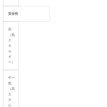
安全性
高
（低
エ
ネ
ル
ギ
ー）
中〜
低
（高
エ
ネ
ル