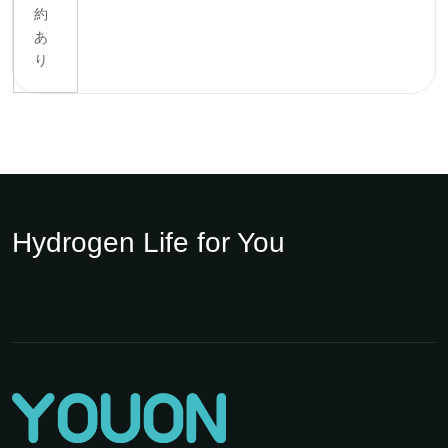
約
あ
り
Hydrogen Life for You