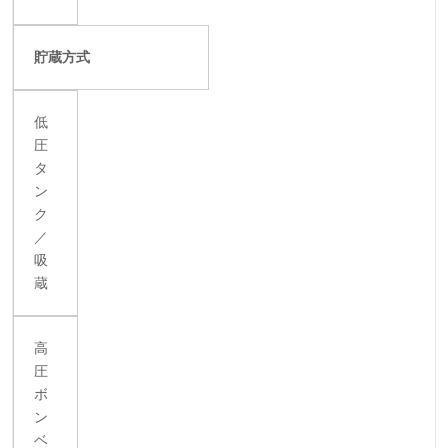
貯蔵方式
低
圧
タ
ン
ク
／
吸
蔵
高
圧
ボ
ン
ベ