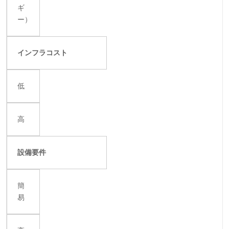
ギ
ー）
インフラコスト
低
高
設備要件
簡
易